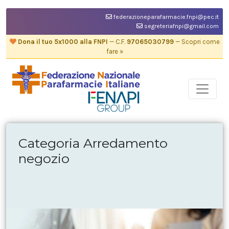
federazioneparafarmacie.fnpi@pec.it
segreteriafnpi@gmail.com
Dona il tuo 5x1000 alla FNPI
— C.F.
97065030799
— Scopri come
fare »
Categoria Arredamento
negozio