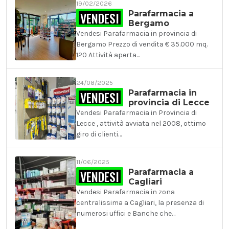
19/02/2026
VENDESI
Parafarmacia a
Bergamo
Vendesi Parafarmacia in provincia di
Bergamo Prezzo di vendita € 35.000 mq.
120 Attività aperta…
24/08/2025
VENDESI
Parafarmacia in
provincia di Lecce
Vendesi Parafarmacia in Provincia di
Lecce , attività avviata nel 2008, ottimo
giro di clienti…
11/06/2025
VENDESI
Parafarmacia a
Cagliari
Vendesi Parafarmacia in zona
centralissima a Cagliari, la presenza di
numerosi uffici e Banche che…