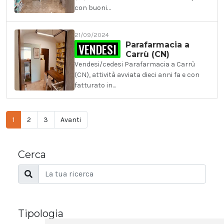
con buoni…
21/09/2024
VENDESI
Parafarmacia a
Carrù (CN)
Vendesi/cedesi Parafarmacia a Carrù
(CN), attività avviata dieci anni fa e con
fatturato in…
1
2
3
Avanti
Cerca
Tipologia