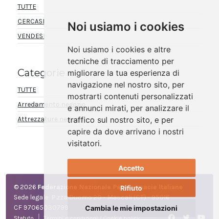
TUTTE
CERCASI
Noi usiamo i cookies
VENDESI
Noi usiamo i cookies e altre
tecniche di tracciamento per
Categorie
migliorare la tua esperienza di
navigazione nel nostro sito, per
TUTTE
mostrarti contenuti personalizzati
Arredamento negozio
e annunci mirati, per analizzare il
traffico sul nostro sito, e per
Attrezzature negozio
capire da dove arrivano i nostri
visitatori.
Accetto
© 2026
Federazione Nazionale Parafarmacie Italiane
Rifiuto
Sede legale: P.zza Duomo 20 - Mascali (CT) - 95016
CF 97065030799
Cambia le mie impostazioni
Statuto
Termini e condizioni / Cookie policy