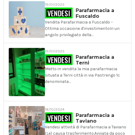
19/01/2025
VENDESI
Parafarmacia a
Fuscaldo
Vendita Parafarmacia a Fuscaldo –
Ottima occasione d'investimentoIn un
angolo privilegiato della…
19/01/2025
VENDESI
Parafarmacia a
Terni
Metto in vendita la mia parafarmacia
situata a Terni città in via Pastrengo 1c
denominata…
18/10/2024
VENDESI
Parafarmacia a
Taviano
Vendesi attività di Parafarmacia a Taviano
(Le) causa trasferimento.Avviata da poco