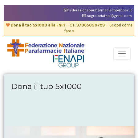
federazioneparafarmacie.fnpi@pec.it
segreteriafnpi@gmail.com
Dona il tuo 5x1000 alla FNPI
— C.F.
97065030799
— Scopri come
fare »
Dona il tuo 5x1000