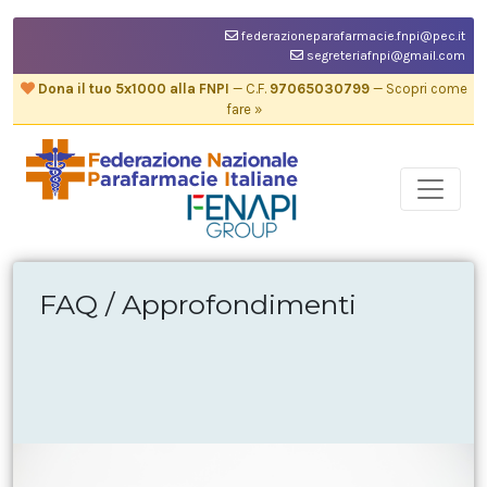
federazioneparafarmacie.fnpi@pec.it
segreteriafnpi@gmail.com
Dona il tuo 5x1000 alla FNPI
— C.F.
97065030799
— Scopri come
fare »
FAQ / Approfondimenti