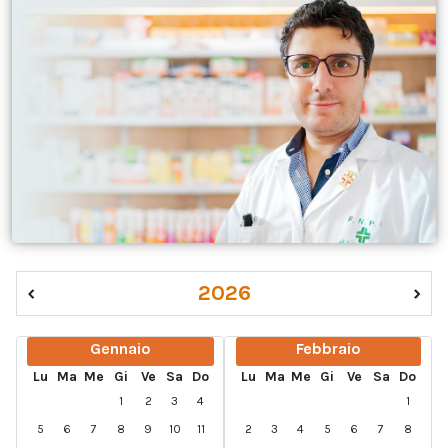
‹
2026
›
Gennaio
Febbraio
Lu
Ma
Me
Gi
Ve
Sa
Do
Lu
Ma
Me
Gi
Ve
Sa
Do
1
2
3
4
1
5
6
7
8
9
10
11
2
3
4
5
6
7
8