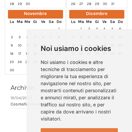
28
29
30
26
27
28
29
30
31
Novembre
Dicembre
Lu
Ma
Me
Gi
Ve
Sa
Do
Lu
Ma
Me
Gi
Ve
Sa
Do
1
1
2
3
4
5
6
2
3
4
5
6
7
8
7
8
9
10
11
12
13
9
10
11
12
13
14
15
14
15
16
17
18
19
20
Noi usiamo i cookies
16
17
18
19
20
21
22
21
22
23
24
25
26
27
Noi usiamo i cookies e altre
23
24
25
26
27
28
29
28
29
30
31
tecniche di tracciamento per
30
migliorare la tua esperienza di
navigazione nel nostro sito, per
Archivio
mostrarti contenuti personalizzati
e annunci mirati, per analizzare il
19/04/2024
Cosmofarma 2024
traffico sul nostro sito, e per
capire da dove arrivano i nostri
visitatori.