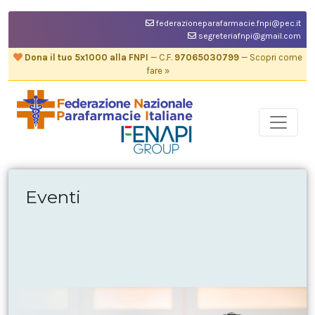
federazioneparafarmacie.fnpi@pec.it
segreteriafnpi@gmail.com
Dona il tuo 5x1000 alla FNPI
— C.F.
97065030799
— Scopri come
fare »
Eventi