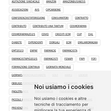
AGITAZIONE SINDACALE
AMAZON
AMAZONBUSINESS
ASSOCIAZIONI
AVS
CIPCARBONE
CONFERENZASTATOREGIONE
CONSUMATORI
CONTRATTO
CONTRIBUTO
CONTRIBUTO UNA TANTUM
COSMOFARMA
COSMOFARMA2025
COVID
CREDITI ECM
CUP
DHL
DIABETE
DIPENDENTI
DORGALI
ECM
EMILIAROMAGNA
EMT2023
ENPAF
FARMACIE
FARMACISTA
FARMACISTAPIÙ2025
FARMACISTI
FENAPI
FNPI
FOFI
FORMAZIONE CONTINUA
GIORNATA MONDIALE
GIORNATAMONDIALEDIABETE
GOLF
HAIKU
LOCKER
OBBLIGO FORMAZIONE
ONCOLOGIA
PAGAMENTI
PAGOPA
Noi usiamo i cookies
PAOLOTRANDE
PARAFARMACIA
PARAFARMACIE
Noi usiamo i cookies e altre
PICCOLE IMPRESE
PMI
POSTE ITALIANE
POSTEITALIANE
tecniche di tracciamento per
PREVENZIONE
PREZZI
PROFESSIONE
RHODIOLA ROSEA
migliorare la tua esperienza di