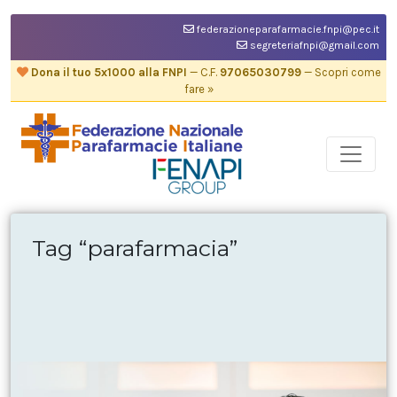
federazioneparafarmacie.fnpi@pec.it
segreteriafnpi@gmail.com
Dona il tuo 5x1000 alla FNPI
— C.F.
97065030799
— Scopri come
fare »
Tag “parafarmacia”