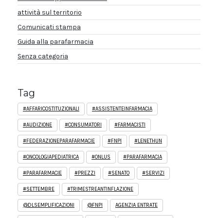
attività sul territorio
Comunicati stampa
Guida alla parafarmacia
Senza categoria
Tag
#AFFARICOSTITUZIONALI
#ASSISTENTEINFARMACIA
#AUDIZIONE
#CONSUMATORI
#FARMACISTI
#FEDERAZIONEPARAFARMACIE
#FNPI
#LENETHUN
#ONCOLOGIAPEDIATRICA
#ONLUS
#PARAFARMACIA
#PARAFARMACIE
#PREZZI
#SENATO
#SERVIZI
#SETTEMBRE
#TRIMESTREANTINFLAZIONE
@DLSEMPLIFICAZIONI
@FNPI
AGENZIA ENTRATE