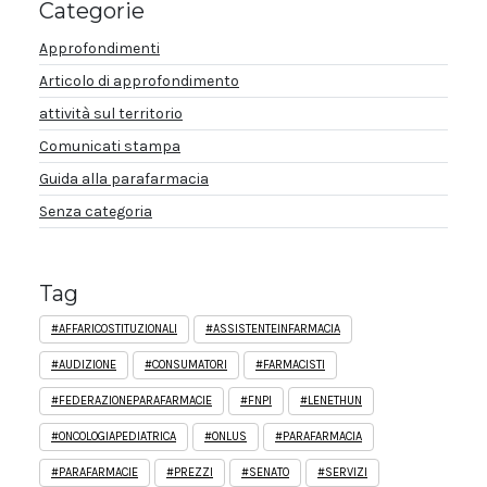
Categorie
Approfondimenti
Articolo di approfondimento
attività sul territorio
Comunicati stampa
Guida alla parafarmacia
Senza categoria
Tag
#AFFARICOSTITUZIONALI
#ASSISTENTEINFARMACIA
#AUDIZIONE
#CONSUMATORI
#FARMACISTI
#FEDERAZIONEPARAFARMACIE
#FNPI
#LENETHUN
#ONCOLOGIAPEDIATRICA
#ONLUS
#PARAFARMACIA
#PARAFARMACIE
#PREZZI
#SENATO
#SERVIZI