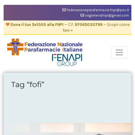
federazioneparafarmacie.fnpi@pec.it
segreteriafnpi@gmail.com
Dona il tuo 5x1000 alla FNPI
— C.F.
97065030799
— Scopri come
fare »
Tag “fofi”