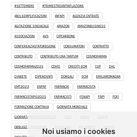
#SETTEMBRE
#TRIMESTREANTINFLAZIONE
@DLSEMPLIFICAZIONI
@FNPI
AGENZIA ENTRATE
AGITAZIONE SINDACALE
AMAZON
AMAZONBUSINESS
ASSOCIAZIONI
AVS
CIPCARBONE
CONFERENZASTATOREGIONE
CONSUMATORI
CONTRATTO
CONTRIBUTO
CONTRIBUTO UNA TANTUM
COSMOFARMA
COSMOFARMA2025
COVID
CREDITI ECM
CUP
DHL
DIABETE
DIPENDENTI
DORGALI
ECM
EMILIAROMAGNA
EMT2023
ENPAF
FARMACIE
FARMACISTA
FARMACISTAPIÙ2025
FARMACISTI
FENAPI
FNPI
FOFI
FORMAZIONE CONTINUA
GIORNATA MONDIALE
GIORNATAMONDIALEDIABETE
GOLF
HAIKU
LOCKER
OBBLIGO FORMAZIONE
ONCOLOGIA
PAGAMENTI
PAGOPA
Noi usiamo i cookies