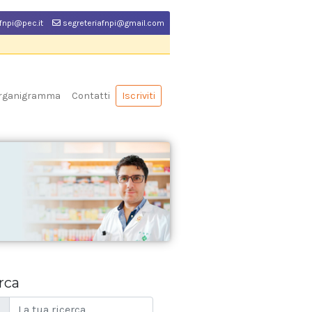
fnpi@pec.it
segreteriafnpi@gmail.com
rganigramma
Contatti
Iscriviti
rca