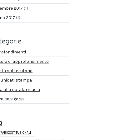
tembre 2017
(1)
gno 2017
(1)
tegorie
rofondimenti
colo di approfondimento
vità sul territorio
unicati stampa
a alla parafarmacia
a categoria
g
FARICOSTITUZIONALI