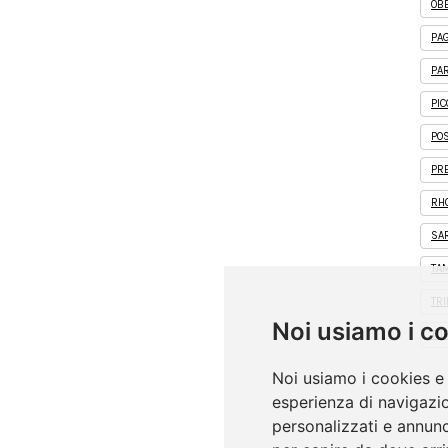
OB
PA
PA
PIC
POS
PR
RH
SA
TA
TR
Noi usiamo i c
TU
Noi usiamo i cookies e 
esperienza di navigazio
personalizzati e annunci