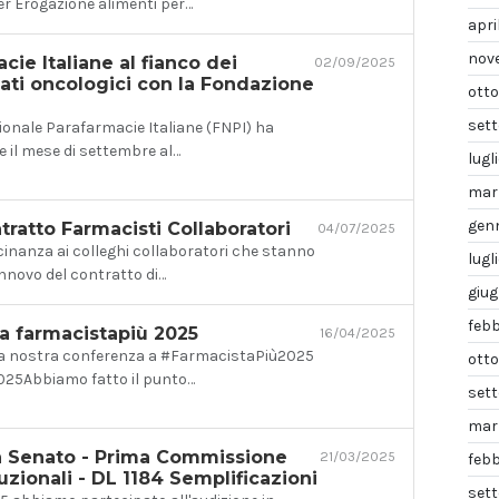
r Erogazione alimenti per…
apri
nov
cie Italiane al fianco dei
02/09/2025
ati oncologici con la Fondazione
ott
set
onale Parafarmacie Italiane (FNPI) ha
e il mese di settembre al…
lugl
mar
gen
ratto Farmacisti Collaboratori
04/07/2025
inanza ai colleghi collaboratori che stanno
lugl
innovo del contratto di…
giu
feb
a farmacistapiù 2025
16/04/2025
ella nostra conferenza a #FarmacistaPiù2025
ott
5Abbiamo fatto il punto…
set
mar
n Senato - Prima Commissione
21/03/2025
febb
tuzionali - DL 1184 Semplificazioni
set