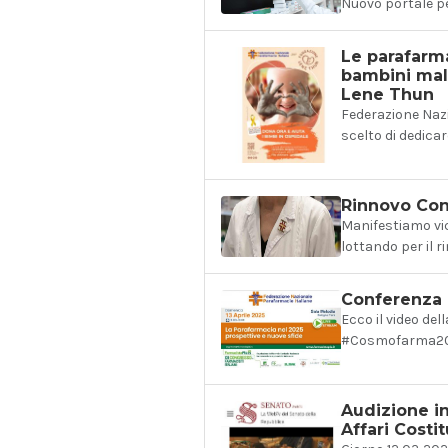
Nuovo portale pe
Le parafarma
bambini mal
Lene Thun
Federazione Nazi
scelto di dedicar
Rinnovo Cont
Manifestiamo vic
lottando per il r
Conferenza 
Ecco il video d
#Cosmofarma202
Audizione i
Affari Costi