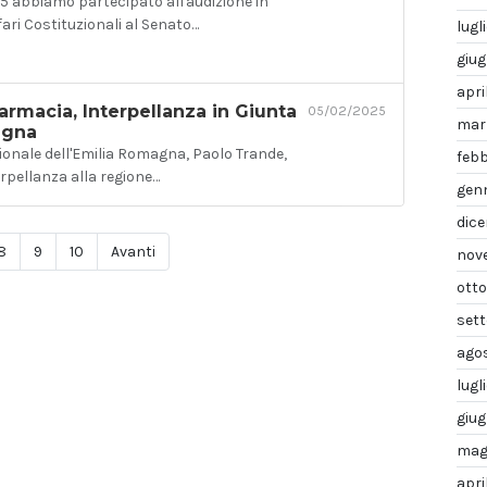
5 abbiamo partecipato all'audizione in
ri Costituzionali al Senato…
lugl
giu
apri
armacia, Interpellanza in Giunta
05/02/2025
mar
agna
gionale dell'Emilia Romagna, Paolo Trande,
febb
rpellanza alla regione…
gen
dic
8
9
10
Avanti
nov
ott
set
ago
lugl
giu
mag
apri