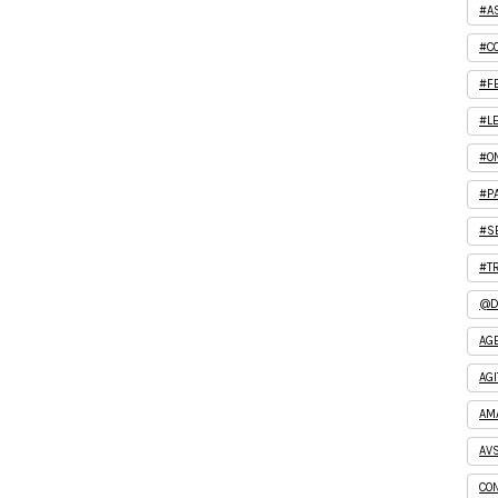
#A
#C
#F
#L
#O
#P
#S
#T
@D
AG
AGI
AM
AV
CO