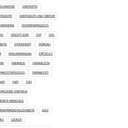
NSUMATORI
CONTRATTO
NTRIBUTO
CONTRIBUTO UNA TANTUM
SMOFARMA
COSMOFARMA2025
VID
CREDITI ECM
CUP
DHL
ABETE
DIPENDENTI
DORGALI
M
EMILIAROMAGNA
EMT2023
PAF
FARMACIE
FARMACISTA
RMACISTAPIÙ2025
FARMACISTI
API
FNPI
FOFI
RMAZIONE CONTINUA
ORNATA MONDIALE
ORNATAMONDIALEDIABETE
GOLF
IKU
LOCKER