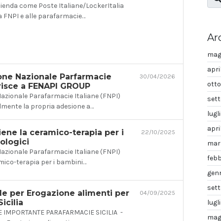
azienda come Poste Italiane/LockerItalia
 FNPI e alle parafarmacie…
Ar
mag
apri
one Nazionale Parfarmacie
30/04/2026
ott
erisce a FENAPI GROUP
azionale Parafarmacie Italiane (FNPI)
set
lmente la propria adesione a…
lugl
apri
iene la ceramico-terapia per i
22/10/2025
ologici
mar
azionale Parafarmacie Italiane (FNPI)
feb
mico-terapia per i bambini…
gen
set
le per Erogazione alimenti per
04/09/2025
Sicilia
lugl
IMPORTANTE PARAFARMACIE SICILIA -
mag