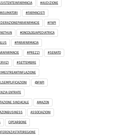
SSISTENTEINFARMACIA
#AUDIZIONE
ONSUMATORI
#FARMACISTI
EDERAZIONEPARAFARMACIE
#FNPI
ENETHUN
#ONCOLOGIAPEDIATRICA
NLUS
#PARAFARMACIA
ARAFARMACIE
#PREZZI
#SENATO
ERVIZI
#SETTEMBRE
RIMESTREANTINFLAZIONE
LSEMPLIFICAZIONI
@FNPI
ENZIA ENTRATE
TAZIONE SINDACALE
AMAZON
AZONBUSINESS
ASSOCIAZIONI
S
CIPCARBONE
NFERENZASTATOREGIONE