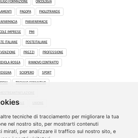
BLIGO FORMAZIONE
ONCOLOGIA
GAMENTI
PAGOPA
PAOLOTRANDE
RAFARMACIA
PARAFARMACIE
COLE IMPRESE
PMI
TE ITALIANE
POSTEITALIANE
EVENZIONE
PREZZI
PROFESSIONE
ODIOLA ROSEA
RINNOVO CONTRATTO
RDEGNA
SCIOPERO
SPORT
MPONI
TRENNIO FORMATIVO
IMESTREANTINFLAZIONE
ookies
RISMO MEDICALE
UNIONE
altre tecniche di tracciamento per migliorare la tua
ne nel nostro sito, per mostrarti contenuti
 mirati, per analizzare il traffico sul nostro sito, e