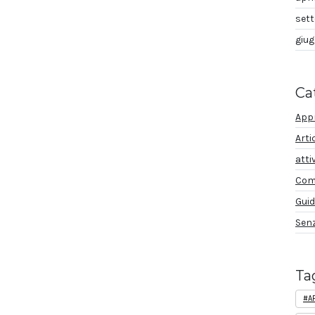
set
giu
Ca
App
Arti
atti
Com
Guid
Senz
Ta
#AF