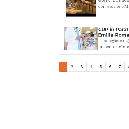
Giorno 12 03 202
commissione Affa
CUP in Paraf
Emilia-Rom
Il consigliere re
presenta un'inte
1
2
3
4
5
6
7