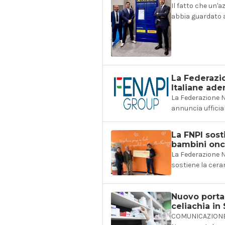
Il fatto che un'
abbia guardato a
La Federazi
Italiane ad
La Federazione N
annuncia ufficia
La FNPI sost
bambini onc
La Federazione N
sostiene la cera
Nuovo porta
celiachia in 
COMUNICAZIONE 