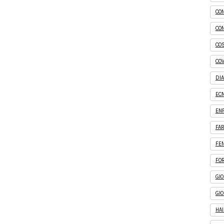
CO
CO
CO
CO
DI
EC
EN
FA
FEN
FO
GI
GI
HA