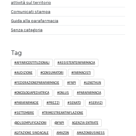
attività sul territorio
Comunicati stampa
Guida alla parafarmacia
Senza categoria
Tag
#AFFARICOSTITUZIONALI
#ASSISTENTEINFARMACIA
#AUDIZIONE
#CONSUMATORI
#FARMACISTI
#FEDERAZIONEPARAFARMACIE
#FNPI
#LENETHUN
#ONCOLOGIAPEDIATRICA
#ONLUS
#PARAFARMACIA
#PARAFARMACIE
#PREZZI
#SENATO
#SERVIZI
#SETTEMBRE
#TRIMESTREANTINFLAZIONE
@DLSEMPLIFICAZIONI
@FNPI
AGENZIA ENTRATE
AGITAZIONE SINDACALE
AMAZON
AMAZONBUSINESS