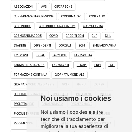
ASSOCIAZIONI
AVS
CIPCARBONE
CONFERENZASTATOREGIONE
CONSUMATORI
CONTRATTO
CONTRIBUTO
CONTRIBUTO UNA TANTUM
COSMOFARMA
COSMOFARMA2025
COVID
CREDITI ECM
CUP
DHL
DIABETE
DIPENDENTI
DORGALI
ECM
EMILIAROMAGNA
EMT2023
ENPAF
FARMACIE
FARMACISTA
FARMACISTAPIÙ2025
FARMACISTI
FENAPI
FNPI
FOFI
FORMAZIONE CONTINUA
GIORNATA MONDIALE
GIORNATAMONDIALEDIABETE
GOLF
HAIKU
LOCKER
OBBLIGO FORMAZIONE
ONCOLOGIA
PAGAMENTI
PAGOPA
Noi usiamo i cookies
PAOLOTRANDE
PARAFARMACIA
PARAFARMACIE
Noi usiamo i cookies e altre
PICCOLE IMPRESE
PMI
POSTE ITALIANE
POSTEITALIANE
tecniche di tracciamento per
PREVENZIONE
PREZZI
PROFESSIONE
RHODIOLA ROSEA
migliorare la tua esperienza di