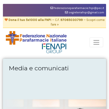
federazioneparafarmacie.fnpi@pec.it
segreteriafnpi@gmail.com
Dona il tuo 5x1000 alla FNPI
— C.F.
97065030799
— Scopri come
fare »
Media e comunicati