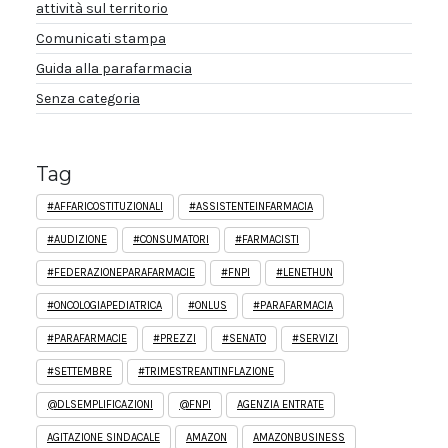
attività sul territorio
Comunicati stampa
Guida alla parafarmacia
Senza categoria
Tag
#AFFARICOSTITUZIONALI
#ASSISTENTEINFARMACIA
#AUDIZIONE
#CONSUMATORI
#FARMACISTI
#FEDERAZIONEPARAFARMACIE
#FNPI
#LENETHUN
#ONCOLOGIAPEDIATRICA
#ONLUS
#PARAFARMACIA
#PARAFARMACIE
#PREZZI
#SENATO
#SERVIZI
#SETTEMBRE
#TRIMESTREANTINFLAZIONE
@DLSEMPLIFICAZIONI
@FNPI
AGENZIA ENTRATE
AGITAZIONE SINDACALE
AMAZON
AMAZONBUSINESS