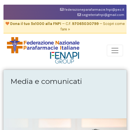
federazioneparafarmacie.fnpi@pec.it
segreteriafnpi@gmail.com
Dona il tuo 5x1000 alla FNPI
— C.F.
97065030799
— Scopri come
fare »
Media e comunicati