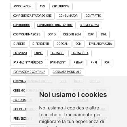
ASSOCIAZIONI
AVS
CIPCARBONE
CONFERENZASTATOREGIONE
CONSUMATORI
CONTRATTO
CONTRIBUTO
CONTRIBUTO UNA TANTUM
COSMOFARMA
COSMOFARMA2025
COVID
CREDITI ECM
CUP
DHL
DIABETE
DIPENDENTI
DORGALI
ECM
EMILIAROMAGNA
EMT2023
ENPAF
FARMACIE
FARMACISTA
FARMACISTAPIÙ2025
FARMACISTI
FENAPI
FNPI
FOFI
FORMAZIONE CONTINUA
GIORNATA MONDIALE
GIORNATAMONDIALEDIABETE
GOLF
HAIKU
LOCKER
OBBLIGO FORMAZIONE
ONCOLOGIA
PAGAMENTI
PAGOPA
Noi usiamo i cookies
PAOLOTRANDE
PARAFARMACIA
PARAFARMACIE
Noi usiamo i cookies e altre
PICCOLE IMPRESE
PMI
POSTE ITALIANE
POSTEITALIANE
tecniche di tracciamento per
PREVENZIONE
PREZZI
PROFESSIONE
RHODIOLA ROSEA
migliorare la tua esperienza di