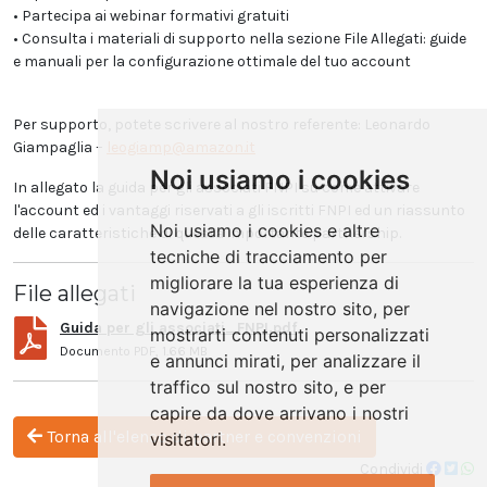
• Partecipa ai webinar formativi gratuiti
• Consulta i materiali di supporto nella sezione File Allegati: guide
e manuali per la configurazione ottimale del tuo account
Per supporto, potete scrivere al nostro referente: Leonardo
Giampaglia –
leogiamp@amazon.it
Noi usiamo i cookies
In allegato la guida per gli associati FNPI su come attivare
l'account ed i vantaggi riservati a gli iscritti FNPI ed un riassunto
Noi usiamo i cookies e altre
delle caratteristiche di questa importante partnership.
tecniche di tracciamento per
migliorare la tua esperienza di
File allegati
navigazione nel nostro sito, per
Guida per gli associati_FNPI.pdf
mostrarti contenuti personalizzati
Documento PDF, 1.66 MB
e annunci mirati, per analizzare il
traffico sul nostro sito, e per
capire da dove arrivano i nostri
Torna all'elenco di partner e convenzioni
visitatori.
Condividi