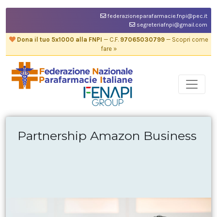
federazioneparafarmacie.fnpi@pec.it
segreteriafnpi@gmail.com
Dona il tuo 5x1000 alla FNPI
— C.F.
97065030799
— Scopri come
fare »
Partnership Amazon Business