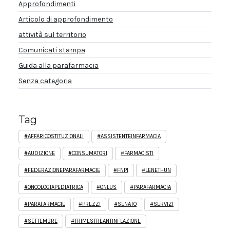
Approfondimenti
Articolo di approfondimento
attività sul territorio
Comunicati stampa
Guida alla parafarmacia
Senza categoria
Tag
#AFFARICOSTITUZIONALI
#ASSISTENTEINFARMACIA
#AUDIZIONE
#CONSUMATORI
#FARMACISTI
#FEDERAZIONEPARAFARMACIE
#FNPI
#LENETHUN
#ONCOLOGIAPEDIATRICA
#ONLUS
#PARAFARMACIA
#PARAFARMACIE
#PREZZI
#SENATO
#SERVIZI
#SETTEMBRE
#TRIMESTREANTINFLAZIONE