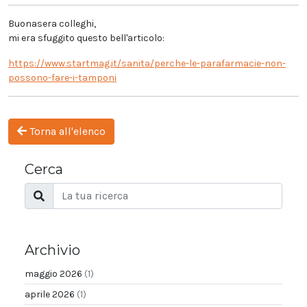
Buonasera colleghi,
mi era sfuggito questo bell'articolo:
https://www.startmag.it/sanita/perche-le-parafarmacie-non-
possono-fare-i-tamponi
Torna all'elenco
Cerca
Archivio
maggio 2026
(1)
aprile 2026
(1)