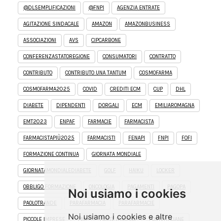
@DLSEMPLIFICAZIONI
@FNPI
AGENZIA ENTRATE
AGITAZIONE SINDACALE
AMAZON
AMAZONBUSINESS
ASSOCIAZIONI
AVS
CIPCARBONE
CONFERENZASTATOREGIONE
CONSUMATORI
CONTRATTO
CONTRIBUTO
CONTRIBUTO UNA TANTUM
COSMOFARMA
COSMOFARMA2025
COVID
CREDITI ECM
CUP
DHL
DIABETE
DIPENDENTI
DORGALI
ECM
EMILIAROMAGNA
EMT2023
ENPAF
FARMACIE
FARMACISTA
FARMACISTAPIÙ2025
FARMACISTI
FENAPI
FNPI
FOFI
FORMAZIONE CONTINUA
GIORNATA MONDIALE
GIORNATAMONDIALEDIABETE
GOLF
HAIKU
LOCKER
OBBLIGO FORMAZIONE
ONCOLOGIA
PAGAMENTI
PAGOPA
Noi usiamo i cookies
PAOLOTRANDE
PARAFARMACIA
PARAFARMACIE
Noi usiamo i cookies e altre
PICCOLE IMPRESE
PMI
POSTE ITALIANE
POSTEITALIANE