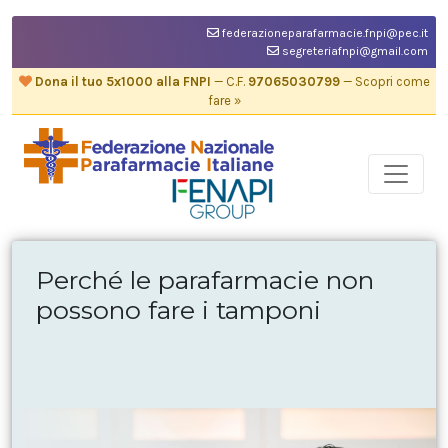
federazioneparafarmacie.fnpi@pec.it
segreteriafnpi@gmail.com
Dona il tuo 5x1000 alla FNPI
— C.F.
97065030799
— Scopri come
fare »
Perché le parafarmacie non
possono fare i tamponi