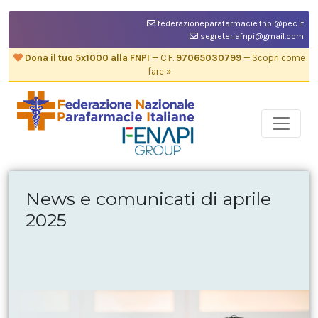
federazioneparafarmacie.fnpi@pec.it
segreteriafnpi@gmail.com
Dona il tuo 5x1000 alla FNPI
— C.F.
97065030799
— Scopri come
fare »
News e comunicati di aprile
2025