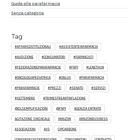
Guida alla parafarmacia
Senza categoria
Tag
#AFFARICOSTITUZIONALI
#ASSISTENTEINFARMACIA
#AUDIZIONE
#CONSUMATORI
#FARMACISTI
#FEDERAZIONEPARAFARMACIE
#FNPI
#LENETHUN
#ONCOLOGIAPEDIATRICA
#ONLUS
#PARAFARMACIA
#PARAFARMACIE
#PREZZI
#SENATO
#SERVIZI
#SETTEMBRE
#TRIMESTREANTINFLAZIONE
@DLSEMPLIFICAZIONI
@FNPI
AGENZIA ENTRATE
AGITAZIONE SINDACALE
AMAZON
AMAZONBUSINESS
ASSOCIAZIONI
AVS
CIPCARBONE
CONFERENZASTATOREGIONE
CONSUMATORI
CONTRATTO