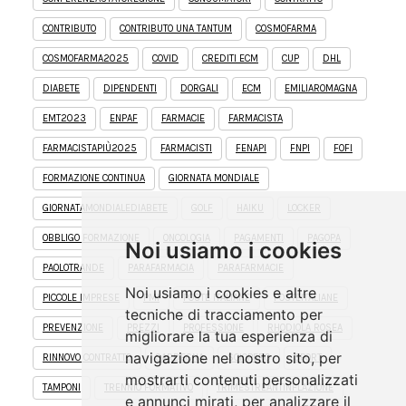
CONTRIBUTO
CONTRIBUTO UNA TANTUM
COSMOFARMA
COSMOFARMA2025
COVID
CREDITI ECM
CUP
DHL
DIABETE
DIPENDENTI
DORGALI
ECM
EMILIAROMAGNA
EMT2023
ENPAF
FARMACIE
FARMACISTA
FARMACISTAPIÙ2025
FARMACISTI
FENAPI
FNPI
FOFI
FORMAZIONE CONTINUA
GIORNATA MONDIALE
GIORNATAMONDIALEDIABETE
GOLF
HAIKU
LOCKER
OBBLIGO FORMAZIONE
ONCOLOGIA
PAGAMENTI
PAGOPA
Noi usiamo i cookies
PAOLOTRANDE
PARAFARMACIA
PARAFARMACIE
Noi usiamo i cookies e altre
PICCOLE IMPRESE
PMI
POSTE ITALIANE
POSTEITALIANE
tecniche di tracciamento per
PREVENZIONE
PREZZI
PROFESSIONE
RHODIOLA ROSEA
migliorare la tua esperienza di
navigazione nel nostro sito, per
RINNOVO CONTRATTO
SARDEGNA
SCIOPERO
SPORT
mostrarti contenuti personalizzati
TAMPONI
TRENNIO FORMATIVO
TRIMESTREANTINFLAZIONE
e annunci mirati, per analizzare il